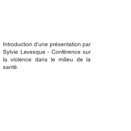
Introduction d'une présentation par
Sylvie Levesque - Conférence sur
la violence dans le milieu de la
santé.
Dublin, Ireland
Octobre 2016
info@naissancesrespectees.org
514 392-0308
469 rue Jean-Talon ouest, bureau
401