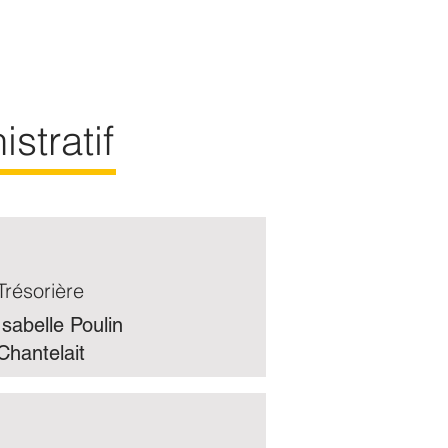
stratif
Trésorière
Isabelle Poulin
Chantelait