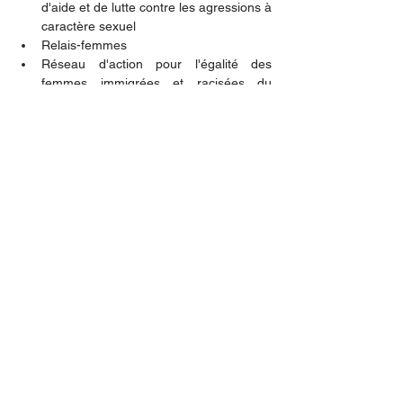
d'aide et de lutte contre les agressions à 
caractère sexuel
Relais-femmes
Réseau d'action pour l'égalité des 
femmes immigrées et racisées du 
Québec
Réseau des lesbiennes du Québec 
Femmes de la diversité sexuelle
Réseau des Tables régionales de 
groupes de femmes du Québec
Table de concertation des organismes 
au service des personnes réfugiées et 
immigrantes
Renseignements: 
Elisabeth VIENS-BROUILLARD, 514 233-
8256, 
eviens-brouillard@fede.qc.ca
Communiqué de presse
Nouvelles