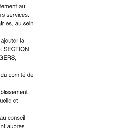
ectement au 
rs services. 
r·es, au sein 
ajouter la 
: « SECTION 
GERS, 
s du comité de 
ablissement 
elle et 
au conseil 
nt auprès 