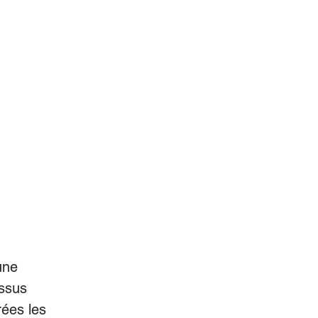
une 
ssus 
rées les 