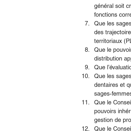
général soit c
fonctions corr
Que les sages-
des trajectoir
territoriaux (P
Que le pouvoi
distribution a
Que l’évaluati
Que les sages
dentaires et q
sages-femmes e
Que le Consei
pouvoirs inhér
gestion de pro
Que le Consei