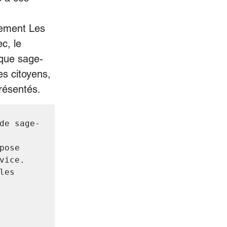
pement Les 
, le 
ique sage-
s citoyens, 
résentés.
de sage-
ose 
ice. 
es 