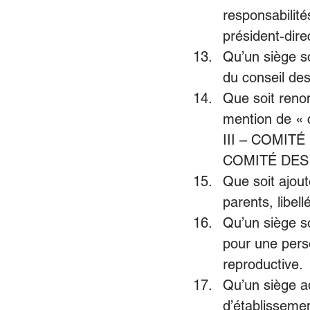
responsabilités
président-dire
Qu’un siège s
du conseil de
Que soit renom
mention de « 
III – COMIT
COMITÉ DES 
Que soit ajout
parents, libel
Qu’un siège s
pour une pers
reproductive. 
Qu’un siège ad
d’établisseme