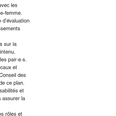
avec les 
age-femme. 
 d’évaluation 
issements 
 sur la 
intenu. 
es pair·e·s. 
caux et 
Conseil des 
de ce plan. 
bilités et 
 assurer la 
s rôles et 