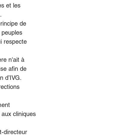
s et les 
. 
rincipe de 
 peuples 
i respecte 
e n'ait à 
se afin de 
n d’IVG. 
ections 
ment 
aux cliniques 
-directeur 