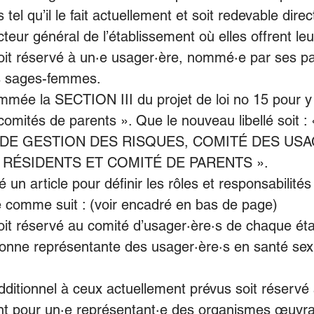
 tel qu’il le fait actuellement et soit redevable dir
cteur général de l’établissement où elles offrent leu
oit réservé à un·e usager·ère, nommé·e par ses pai
s sages-femmes.
mée la SECTION III du projet de loi no 15 pour y 
comités de parents ». Que le nouveau libellé soit 
É DE GESTION DES RISQUES, COMITÉ DES USA
RÉSIDENTS ET COMITÉ DE PARENTS ». 
é un article pour définir les rôles et responsabilité
lé comme suit : (voir encadré en bas de page) 
oit réservé au comité d’usager·ère·s de chaque ét
onne représentante des usager·ère·s en santé sexu
ditionnel à ceux actuellement prévus soit réservé 
nt pour un·e représentant·e des organismes œuvra