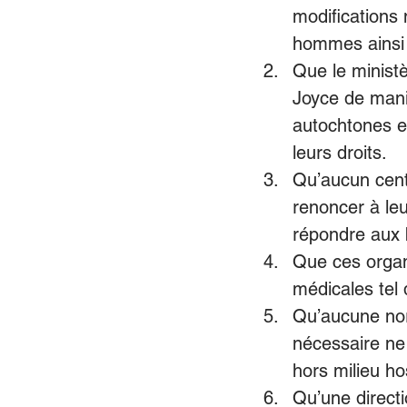
modifications 
hommes ainsi q
Que le ministè
Joyce de mani
autochtones e
leurs droits. 
Qu’aucun centr
renoncer à le
répondre aux 
Que ces organ
médicales tel 
Qu’aucune nor
nécessaire ne
hors milieu hos
Qu’une directi