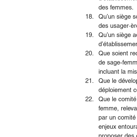
des femmes. 
Qu’un siège so
des usager·ère
Qu’un siège ad
d’établisseme
Que soient re
de sage-femme
incluant la mi
Que le dévelo
déploiement c
Que le comité
femme, releva
par un comité
enjeux entour
proposer des o