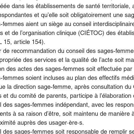
réée dans les établissements de santé territoriale, 
espondantes et qu’elle soit obligatoirement une s
femmes aient un siège au conseil interdisciplinaire
es et de l’organisation clinique (CIÉTOC) des établ
L 15, article 154). 
r de recommandation du conseil des sages-femmes
ppropriée des services et la qualité de l’acte soit ma
on des actes des sages-femmes soit effectuée par l
-femmes soient incluses au plan des effectifs médi
ue la direction sage-femme, après consultation du 
t du comité de parents, participe à l’élaboration 
l des sages-femmes indépendant, avec les responsa
ents à sa raison d’être, soit maintenu de manière à
ximité auprès des usager·ère·s. 
l des sages-femmes soit responsable de remplir se