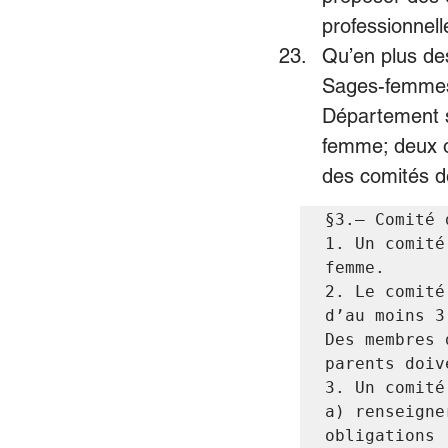
professionnell
Qu’en plus de
Sages-femmes
Département s
femme; deux o
des comités d
§3.— Comité 
1. Un comité
femme.

2. Le comité
d’au moins 3
Des membres 
parents doiv
3. Un comité
a) renseigne
obligations ;