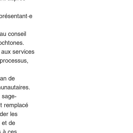
présentant·e 
au conseil 
ochtones. 
 aux services 
 processus, 
lan de 
unautaires. 
e sage-
t remplacé 
der les 
 et de 
s à ces 