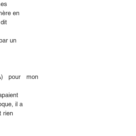
mes
 mère en
dit
 par un
A) pour mon 
apaient
que, il a
t rien