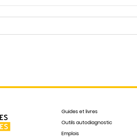
Acco
Journée internationale des
droits des femmes - Deboutte
contre les VOG!
Guides et livres
Outils autodiagnostic
Emplois