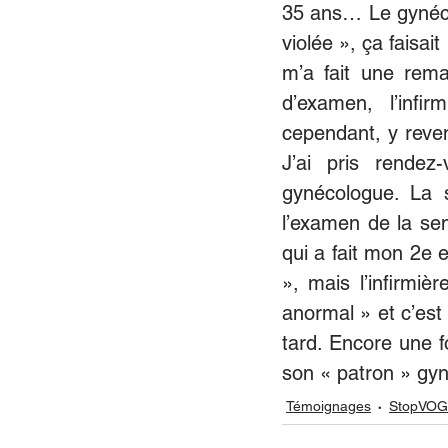
35 ans… Le gynéco
violée », ça faisai
m’a fait une remar
d’examen, l’infi
cependant, y reve
J’ai pris rendez
gynécologue. La 
l’examen de la se
qui a fait mon 2e e
», mais l’infirmiè
anormal » et c’est 
tard. Encore une fo
son « patron » gy
Témoignages
StopVOG