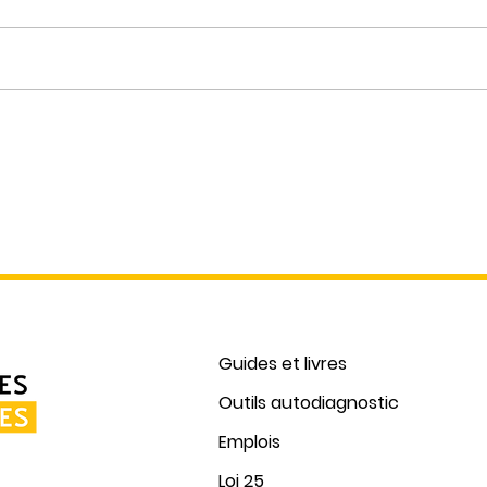
Acco
Journée internationale des
droits des femmes - Deboutte
contre les VOG!
Guides et livres
Outils autodiagnostic
Emplois
Loi 25