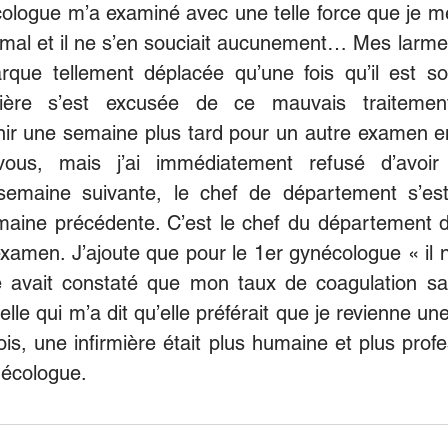
logue m’a examiné avec une telle force que je me 
t mal et il ne s’en souciait aucunement… Mes larmes 
que tellement déplacée qu’une fois qu’il est sort
rmière s’est excusée de ce mauvais traitement
nir une semaine plus tard pour un autre examen en
-vous, mais j’ai immédiatement refusé d’avoir 
semaine suivante, le chef de département s’est
maine précédente. C’est le chef du département d
xamen. J’ajoute que pour le 1er gynécologue « il n’y
re avait constaté que mon taux de coagulation san
elle qui m’a dit qu’elle préférait que je revienne un
is, une infirmière était plus humaine et plus profe
nécologue.