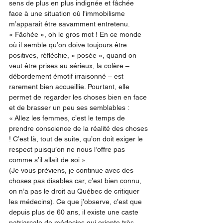
sens de plus en plus indignée et fâchée 
face à une situation où l’immobilisme 
m’apparaît être savamment entretenu. 
« Fâchée », oh le gros mot ! En ce monde 
où il semble qu’on doive toujours être 
positives, réfléchie, « posée », quand on 
veut être prises au sérieux, la colère –
débordement émotif irraisonné – est 
rarement bien accueillie. Pourtant, elle 
permet de regarder les choses bien en face 
et de brasser un peu ses semblables : 
« Allez les femmes, c’est le temps de 
prendre conscience de la réalité des choses 
! C’est là, tout de suite, qu’on doit exiger le 
respect puisqu’on ne nous l’offre pas 
comme s’il allait de soi ».
(Je vous préviens, je continue avec des 
choses pas disables car, c’est bien connu, 
on n’a pas le droit au Québec de critiquer 
les médecins). Ce que j’observe, c’est que 
depuis plus de 60 ans, il existe une caste 
patriarcale de médecins qui oriente très 