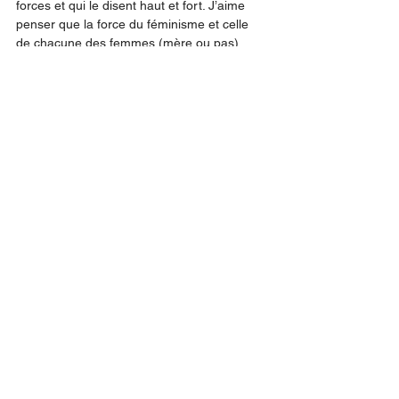
forces et qui le disent haut et fort. J’aime 
penser que la force du féminisme et celle 
de chacune des femmes (mère ou pas) 
prend ses racines dans cette confiance 
fondamentale d’être capable d’accoucher 
par soi-même. En fait, je suis prête à en 
faire le pari !