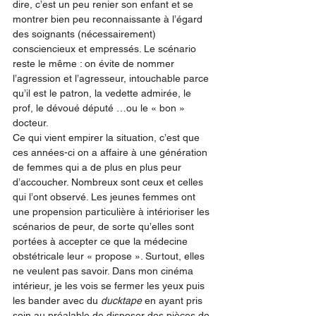
dire, c’est un peu renier son enfant et se 
montrer bien peu reconnaissante à l’égard 
des soignants (nécessairement) 
consciencieux et empressés. Le scénario 
reste le même : on évite de nommer 
l’agression et l’agresseur, intouchable parce 
qu’il est le patron, la vedette admirée, le 
prof, le dévoué député …ou le « bon » 
docteur.
Ce qui vient empirer la situation, c’est que 
ces années-ci on a affaire à une génération 
de femmes qui a de plus en plus peur 
d’accoucher. Nombreux sont ceux et celles 
qui l’ont observé. Les jeunes femmes ont 
une propension particulière à intérioriser les 
scénarios de peur, de sorte qu’elles sont 
portées à accepter ce que la médecine 
obstétricale leur « propose ». Surtout, elles 
ne veulent pas savoir. Dans mon cinéma 
intérieur, je les vois se fermer les yeux puis 
les bander avec du 
ducktape
 en ayant pris 
soin au préalable de disposer des pièces de 