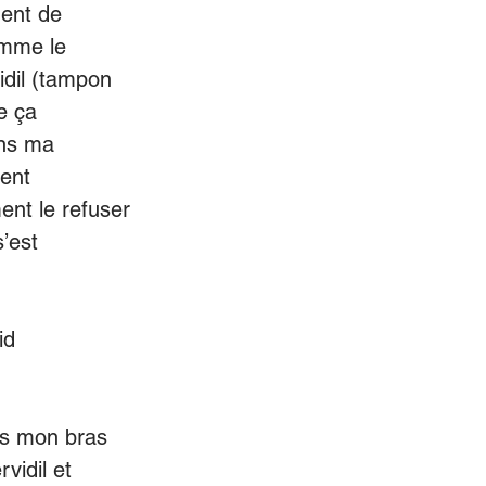
ment de
omme le
idil (tampon
e ça
ans ma
ment
ent le refuser
s’est
id
is mon bras
vidil et