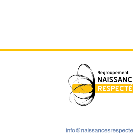
Programme complet de la
Semaine mondiale de
l'accouchement respecté
info@naissancesrespecte