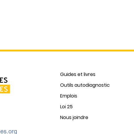
Acco
Journée internationale des
droits des femmes - Deboutte
contre les VOG!
Guides et livres
Outils autodiagnostic
Emplois
Loi 25
Nous joindre
es.org