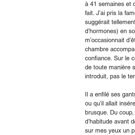
à 41 semaines et de
fait. J’ai pris la
suggérait tellement
d’hormones) en soi
m’occasionnait d’ê
chambre accompagné
confiance. Sur le 
de toute manière si
introduit, pas le te
Il a enfilé ses ga
ou qu’il allait insé
brusque. Du coup, j
d’habitude avant d
sur mes yeux un pe