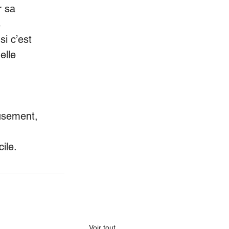
r sa
s
i c’est
elle
eusement,
ile.
Voir tout