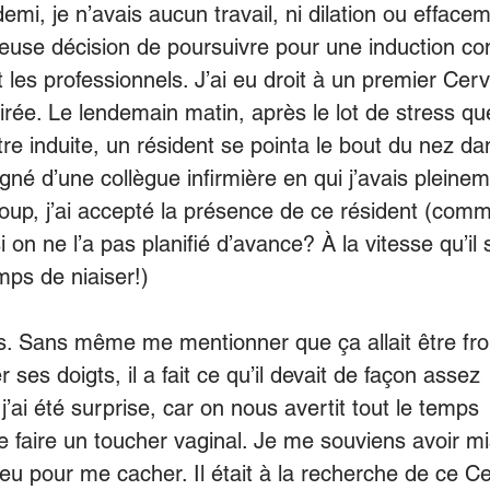
mi, je n’avais aucun travail, ni dilation ou efface
 fameuse décision de poursuivre pour une induction c
 les professionnels. J’ai eu droit à un premier Cerv
rée. Le lendemain matin, après le lot de stress qu
tre induite, un résident se pointa le bout du nez d
 d’une collègue infirmière en qui j’avais pleine
coup, j’ai accepté la présence de ce résident (comm
 on ne l’a pas planifié d’avance? À la vitesse qu’il 
mps de niaiser!)  
nts. Sans même me mentionner que ça allait être fro
rer ses doigts, il a fait ce qu’il devait de façon assez
’ai été surprise, car on nous avertit tout le temps
e faire un toucher vaginal. Je me souviens avoir m
u pour me cacher. Il était à la recherche de ce Cer