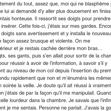
icatement du tout, assez que, moi qui ne blasphème
je lui ai demandé d’y aller plus doucement en finis
tais honteuse. Il ressortit ses doigts pour prendre
insérer. Cette fois-ci, j’étais sur mes gardes. Enc
es doigts sans avertissement et y installa le nouveau
de façon assez brusque et violente. On me
ntérieur et je restais cachée derrière mon bras…
gts, ses gants, puis s’en allait pour sortir de la ch
 pour réussir à avoir de l’information, à savoir s’il y
t au niveau de mon col depuis l’insertion du prem
épondu rapidement que non et m’énuméra les mêmes
 soirée la veille. Je doute qu’il ait réussi à vraimen
 j’étais de par la façon qu’il me manipulait. Quand 
e telle lourdeur dans la chambre. Je savais que l’infi
 je me sentais. Personne ne parlait. J’avais la g