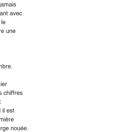
 jamais
sant avec
 le
ore une
ambre.
ier
 chiffres
t
il est
rmière
orge nouée.